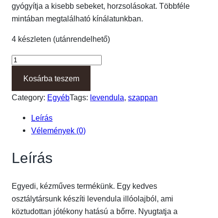
gyógyítja a kisebb sebeket, horzsolásokat. Többféle
mintában megtalálható kínálatunkban.
4 készleten (utánrendelhető)
L
e
Kosárba teszem
v
e
Category:
Egyéb
Tags:
levendula
, 
szappan
n
Leírás
d
Vélemények (0)
u
l
Leírás
á
s
s
Egyedi, kézműves termékünk. Egy kedves
z
osztálytársunk készíti levendula illóolajból, ami
a
köztudottan jótékony hatású a bőrre. Nyugtatja a