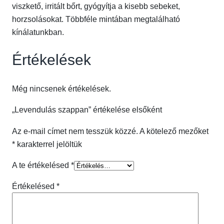
p
viszkető, irritált bőrt, gyógyítja a kisebb sebeket,
p
horzsolásokat. Többféle mintában megtalálható
a
kínálatunkban.
n
Értékelések
m
e
n
Még nincsenek értékelések.
n
y
„Levendulás szappan” értékelése elsőként
i
Az e-mail címet nem tesszük közzé.
A kötelező mezőket
s
*
karakterrel jelöltük
é
g
A te értékelésed
*
Értékelésed
*